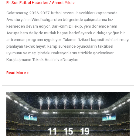
En Son Futbol Haberleri
/
Ahmet Yıldız
Galatasaray, 2026-2027 futbol sezonu hazırlıkları kapsamında
Avusturya’nın Windischgarsten bölgesinde çalışmalarına hız
kesmeden devam ediyor. Sarı-kırmızılı ekip, yeni dönemde hem
Avrupa hem de ligde mutlak başarı hedefleyerek oldukça yoğun bir
antrenman programı uyguluyor. Takımın fiziksel kapasitesini artırmayı
planlayan teknik heyet, kamp süresince oyuncuların taktiksel
uyumunu ve maç içindeki reaksiyonlarını titizlikle gözlemliyor.
Karşılaşmanın Teknik Analizi ve Detayları
Aslan’ın
Read More »
İtalya
Sınavı:
Galatasaray
–
Monza
Maçı
Yaklaşıyor