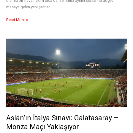
olumlu bir hava hakim olsa da, Temmuz ayının sonlarına doğru
masaya gelen yeni şartlar
Kartal’ın
Read More »
Salah
Planı
Neden
Bozuldu?
İşte
O
Finansal
Engel
Aslan’ın İtalya Sınavı: Galatasaray –
Monza Maçı Yaklaşıyor