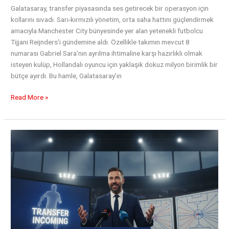
Galatasaray, transfer piyasasında ses getirecek bir operasyon için
kollarını sıvadı. Sarı-kırmızılı yönetim, orta saha hattını güçlendirmek
amacıyla Manchester City bünyesinde yer alan yetenekli futbolcu
Tijjani Reijnders’i gündemine aldı. Özellikle takımın mevcut 8
numarası Gabriel Sara’nın ayrılma ihtimaline karşı hazırlıklı olmak
isteyen kulüp, Hollandalı oyuncu için yaklaşık dokuz milyon birimlik bir
bütçe ayırdı. Bu hamle, Galatasaray’ın
Aslan’ın
Read More »
Orta
Sahasına
City’den
Güçlü
Takviye
Planı