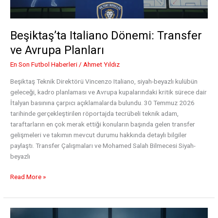
Beşiktaş’ta Italiano Dönemi: Transfer
ve Avrupa Planları
En Son Futbol Haberleri
/
Ahmet Yıldız
Beşiktaş Teknik Direktörü Vincenzo Italiano, siyah-beyazlı kulübün
geleceği, kadro planlaması ve Avrupa kupalarındaki kritik sürece dair
İtalyan basınına çarpıcı açıklamalarda bulundu. 30 Temmuz 2026
tarihinde gerçekleştirilen röportajda tecrübeli teknik adam,
taraftarların en çok merak ettiği konuların başında gelen transfer
gelişmeleri ve takımın mevcut durumu hakkında detaylı bilgiler
paylaştı. Transfer Çalışmaları ve Mohamed Salah Bilmecesi Siyah-
beyazlı
Beşiktaş’ta
Read More »
Italiano
Dönemi:
Transfer