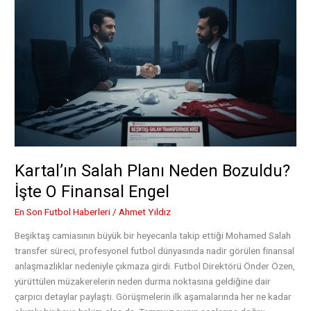
ve
Avrupa
Planları
Kartal’ın Salah Planı Neden Bozuldu?
İşte O Finansal Engel
En Son Futbol Haberleri
/
Ahmet Yıldız
Beşiktaş camiasının büyük bir heyecanla takip ettiği Mohamed Salah
transfer süreci, profesyonel futbol dünyasında nadir görülen finansal
anlaşmazlıklar nedeniyle çıkmaza girdi. Futbol Direktörü Önder Özen,
yürüttülen müzakerelerin neden durma noktasına geldiğine dair
çarpıcı detaylar paylaştı. Görüşmelerin ilk aşamalarında her ne kadar