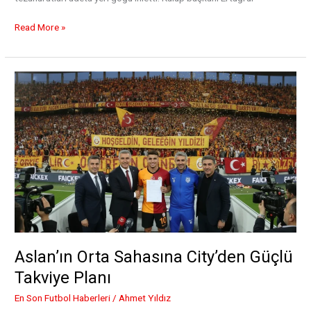
Karadeniz
Read More »
Fırtınası’ndan
Yüzyılın
İmzası:
Mısırlı
Golcü
Türkiye’de
Aslan’ın Orta Sahasına City’den Güçlü
Takviye Planı
En Son Futbol Haberleri
/
Ahmet Yıldız