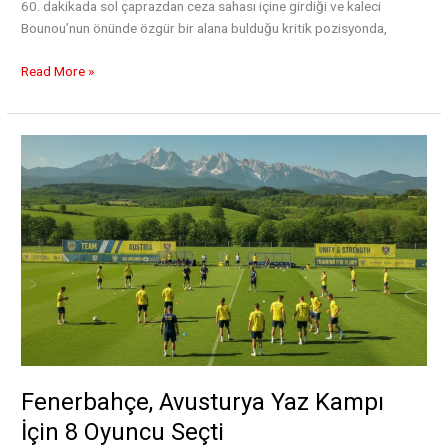
60. dakikada sol çaprazdan ceza sahası içine girdiği ve kaleci
Bounou’nun önünde özgür bir alana bulduğu kritik pozisyonda,
Fransa,
Read More »
Mbappe
ve
Dembele’nin
Golleriyle
Yarı
Finalde
Fenerbahçe, Avusturya Yaz Kampı
İçin 8 Oyuncu Seçti