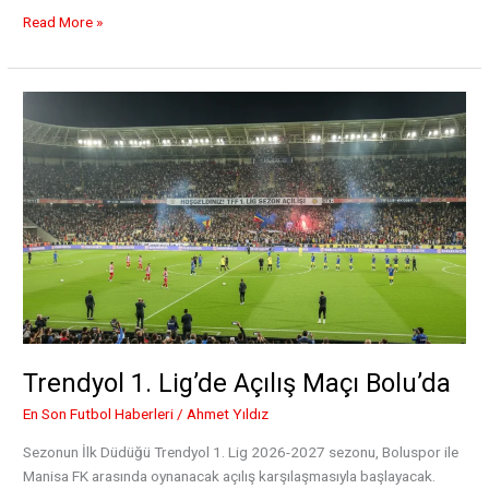
İspanyol
Read More »
Başkentinde
Rodri
İçin
Sessiz
Savaş
Trendyol 1. Lig’de Açılış Maçı Bolu’da
En Son Futbol Haberleri
/
Ahmet Yıldız
Sezonun İlk Düdüğü Trendyol 1. Lig 2026-2027 sezonu, Boluspor ile
Manisa FK arasında oynanacak açılış karşılaşmasıyla başlayacak.