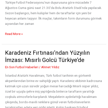
Türkiye Futbol Federasyonu’nun duyurusuna göre mücadele 7
Ağustos Cuma günü saat 21.30’da Bolu Atatürk Stadı’nda yapılacak.
Sezon başlangıcı, hem kulüpler hem de taraftarlar için yeni bir
heyecan anlamı taşıyor. İlk maçlar, takımların form durumunu görmek
açısından her zaman
Trendyol
Read More »
1.
Lig’de
Açılış
Karadeniz Fırtınası’ndan Yüzyılın
Maçı
İmzası: Mısırlı Golcü Türkiye’de
Bolu’da
En Son Futbol Haberleri
/
Ahmet Yıldız
İstanbul Atatürk Havalimanı, Türk futbol tarihinin en görkemli
akşamlarından birine ev sahipliği yaptı. Karadeniz ekibinin kadrosuna
katmak için uzun süredir yoğun mesai harcadığı Mısırlı süper yıldız,
özel bir uçuşla şehre iniş yaptığında binlerce taraftarın yarattığı
coşkulu atmosferle karşılandı. Meşalelerin aydınlattığı havalimanı
çıkışında, bordo-mavili renklere gönül veren futbolseverlerin
tezahüratları adeta yeri göğü inletti. Kulüp başkanı Ertuğrul