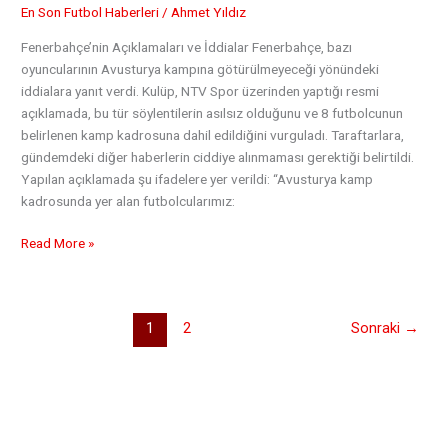
En Son Futbol Haberleri
/
Ahmet Yıldız
Fenerbahçe’nin Açıklamaları ve İddialar Fenerbahçe, bazı
oyuncularının Avusturya kampına götürülmeyeceği yönündeki
iddialara yanıt verdi. Kulüp, NTV Spor üzerinden yaptığı resmi
açıklamada, bu tür söylentilerin asılsız olduğunu ve 8 futbolcunun
belirlenen kamp kadrosuna dahil edildiğini vurguladı. Taraftarlara,
gündemdeki diğer haberlerin ciddiye alınmaması gerektiği belirtildi.
Yapılan açıklamada şu ifadelere yer verildi: “Avusturya kamp
kadrosunda yer alan futbolcularımız:
Fenerbahçe,
Read More »
Avusturya
Yaz
Kampı
1
2
Sonraki
→
İçin
8
Oyuncu
Seçti