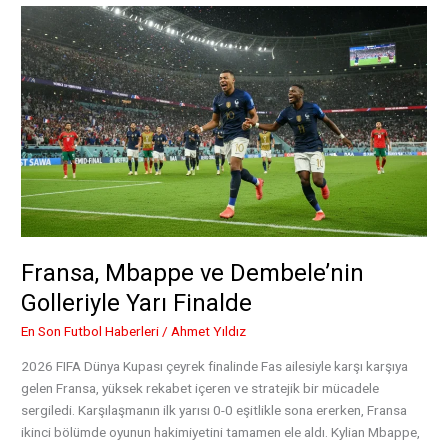
İçin
Sarı
Lacivertli
İsimlerin
Formaları
Fransa, Mbappe ve Dembele’nin
Golleriyle Yarı Finalde
En Son Futbol Haberleri
/
Ahmet Yıldız
2026 FIFA Dünya Kupası çeyrek finalinde Fas ailesiyle karşı karşıya
gelen Fransa, yüksek rekabet içeren ve stratejik bir mücadele
sergiledi. Karşılaşmanın ilk yarısı 0-0 eşitlikle sona ererken, Fransa
ikinci bölümde oyunun hakimiyetini tamamen ele aldı. Kylian Mbappe,