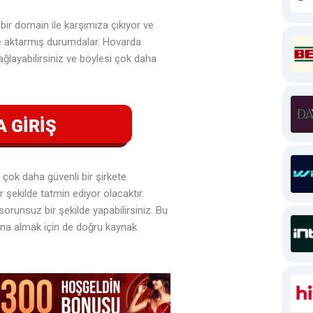
bir domain ile karşımıza çıkıyor ve
ere aktarmış durumdalar. Hovarda
ğlayabilirsiniz ve böylesi çok daha
çok daha güvenli bir şirkete
 şekilde tatmin ediyor olacaktır.
sorunsuz bir şekilde yapabilirsiniz. Bu
ına almak için de doğru kaynak