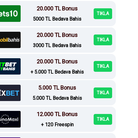
20.000 TL Bonus
TIKLA
5000 TL Bedava Bahis
20.000 TL Bonus
TIKLA
3000 TL Bedava Bahis
20.000 TL Bonus
TIKLA
+ 5.000 TL Bedava Bahis
5.000 TL Bonus
TIKLA
5.000 TL Bedava Bahis
12.000 TL Bonus
TIKLA
+ 120 Freespin