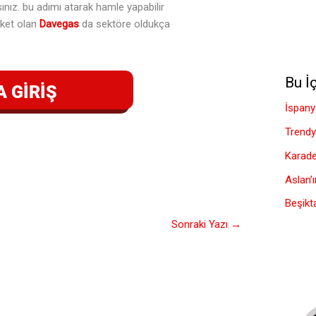
ınız. bu adımı atarak hamle yapabilir
irket olan
Davegas
da sektöre oldukça
Bu İ
İspany
Trendy
Karaden
Aslan’
Beşikt
Sonraki Yazı
→