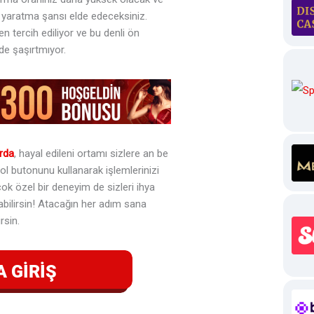
 yaratma şansı elde edeceksiniz.
n tercih ediliyor ve bu denli ön
lde şaşırtmıyor.
rda
, hayal edileni ortamı sizlere an be
ol butonunu kullanarak işlemlerinizi
ok özel bir deneyim de sizleri ihya
abilirsin! Atacağın her adım sana
rsin.