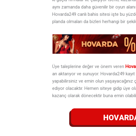
aynı zamanda daha güvenilir bir oyun alanı
Hovarda249 canlı bahis sitesi işte bu yüzde
planda olmaları da bizleri herhangi bir şeki
Üye taleplerine değer ve önem veren
Hova
an aktarıyor ve sunuyor. Hovarda249 kayıt 
yapabilirsiniz ve emin olun yaşayacağınız ç
ediyor olacaktır. Hemen siteye gidip üye ol
kazanç olarak dönecektir buna emin olabili