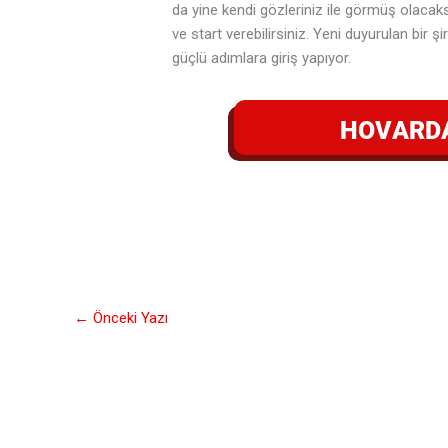
da yine kendi gözleriniz ile görmüş olacaks
ve start verebilirsiniz. Yeni duyurulan bir ş
güçlü adımlara giriş yapıyor.
←
Önceki Yazı